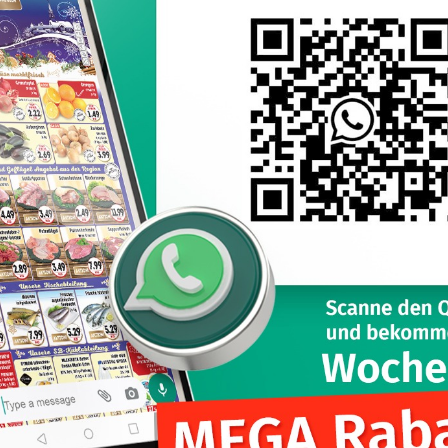
ЧАСЫ
МИНУТЫ
0
0
лем прошлой недели стал пользователь с
1034255040